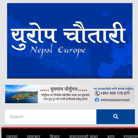
गृहपृष्ठ
समाचार
बिचार
सफलताको कथा
ब्लग
एनआरए