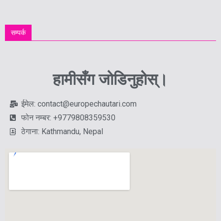
सम्पर्क
हामीसँग जोडिनुहोस्।
ईमेल: contact@europechautari.com
फोन नम्बर: +9779808359530
ठेगाना: Kathmandu, Nepal