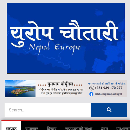
गृहपृष्ठ
समाचार
बिचार
सफलताको कथा
ब्लग
एनआरए