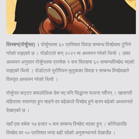
लिस्बन(पोर्चुगल) ।
पोर्चुगलमा ६० प्रतिशत विवाह सम्बन्ध विच्छेदमा टुंगिने
गरेको पाइएको छ । पोर्डाटाले सन् २०२१ मा अध्ययन गरेको थियो । उक्त
अध्ययन अनुसार पोर्चुगलमा प्रत्येक १ सय विवाहमा ६० सम्बन्धविच्छेद भएको
पाइएको थियो । पोर्डाटाले युरोपियन मुलुकका विवाह र सम्बन्ध विच्छेदबारे
विस्तृत अध्ययन गरेको थियो ।
पोर्चुगल कट्टर क्यालोलिक देश भए पनि सिद्धान्त पालना गर्दैनन् । खासगरी
महिलामा स्वतन्त्र हुन चाहने दर बढेकाले विच्छेद हुने क्रम बढेको अध्ययनले
देखाएको छ ।
यहाँ एक वर्षमा १७ हजार ५ सय सम्बन्ध विच्छेद भएका हुन् । कोभिडपछि
विच्छेद दर ५० प्रतिशत भन्दा बढी रहेको अनुसन्धानले देखाउँछ ।