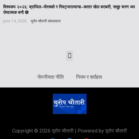
विश्वकप २०२६: ब्राजिल–मोरक्को र स्विट्जरल्यान्ड–कतार खेल बराबरी, समूह चरण थप
रोमाञ्चक बन्दै ⚽️
June 14, 2026
युरोप चौतारी संवाददाता
गोपनीयता नीति
नियम र शर्तहरू
Copyright © 2026 यूरोप चौतारी | Powered by यूरोप चौतारी