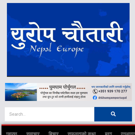
गृहपृष्ठ
समाचार
बिचार
सफलताको कथा
ब्लग
एनआरए