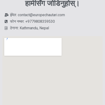
हामीसँग जोडिनुहोस्।
ईमेल: contact@europechautari.com
फोन नम्बर: +9779808359530
ठेगाना: Kathmandu, Nepal