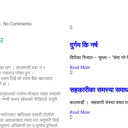
No Comments
ाउ
दुर्गम कि नर्ष
दिपीका रिजाल – जुम्ला – “सेवा गरे मे
Read More
ेका छन् । काठमाडौं वडा नं १
 पक्राउ परेका हुन् ।
ारी रकम लिई सो रकम बैंक खाताबाट
को छ ।
सहकारीका समस्या समाध
अनुसारको पर्याप्त मौज्दात रकम नभएको
ता नगरी फरार रहेकको पीडितले उजुरी
काठमाडौं । सहकारी संस्था बचत रकम
Read More
 थानकोटबाट खटिएका प्रहरी टोलीले
जिल्ला अदालतबाट म्याद थप अनुमति लिई
ूचना अधिकारी प्र उ कुमोध ढुंगेलले