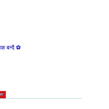
क बन्दै ⚽️
बर