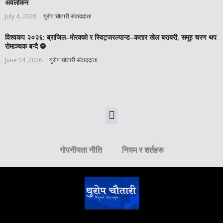
अवलोकन
July 4, 2026
युरोप चौतारी संवाददाता
विश्वकप २०२६: ब्राजिल–मोरक्को र स्विट्जरल्यान्ड–कतार खेल बराबरी, समूह चरण थप
रोमाञ्चक बन्दै ⚽️
June 14, 2026
युरोप चौतारी संवाददाता
गोपनीयता नीति
नियम र शर्तहरू