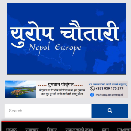
गृहपृष्ठ
समाचार
बिचार
सफलताको कथा
ब्लग
एनआरए