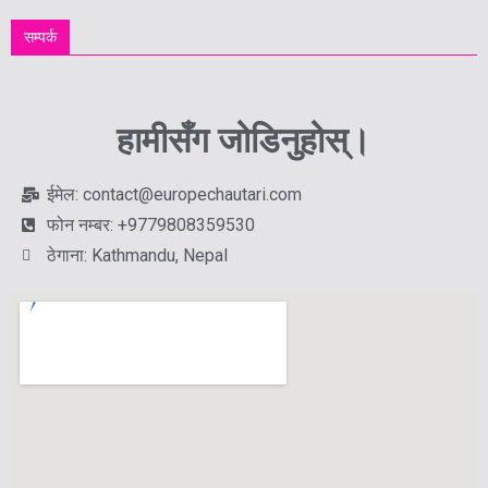
सम्पर्क
हामीसँग जोडिनुहोस्।
ईमेल: contact@europechautari.com
फोन नम्बर: +9779808359530
ठेगाना: Kathmandu, Nepal