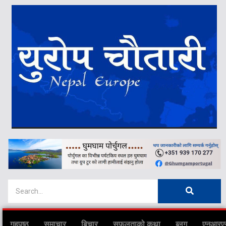
गृहपृष्ठ
समाचार
बिचार
सफलताको कथा
ब्लग
एनआरए