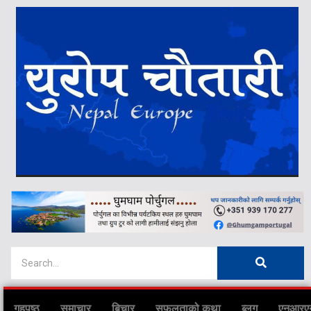
गृहपृष्ठ
समाचार
बिचार
सफलताको कथा
ब्लग
एनआरए