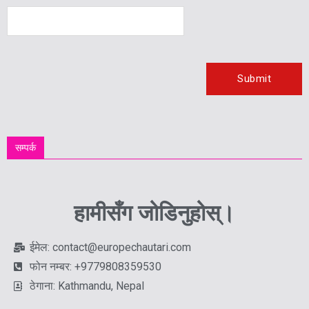
सम्पर्क
हामीसँग जोडिनुहोस्।
ईमेल: contact@europechautari.com
फोन नम्बर: +9779808359530
ठेगाना: Kathmandu, Nepal