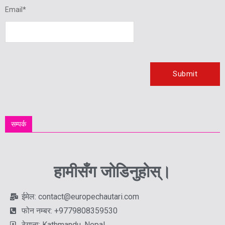
Email
*
सम्पर्क
हामीसँग जोडिनुहोस्।
ईमेल: contact@europechautari.com
फोन नम्बर: +9779808359530
ठेगाना: Kathmandu, Nepal