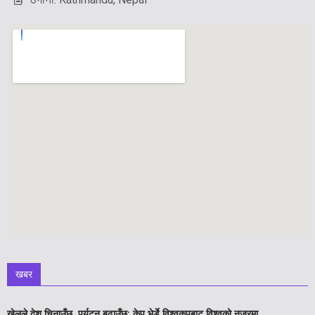
खबर
खेलले देश चिनाउँछ, पर्यटन बढाउँछ: केप भेर्डे विश्वकपबाट विश्वको नजरमा