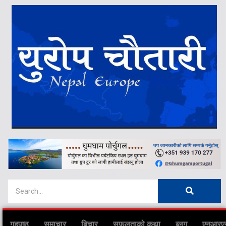
गृहपृष्ठ
समाचार
बिचार
सफलताको कथा
ब्लग
एनआरए