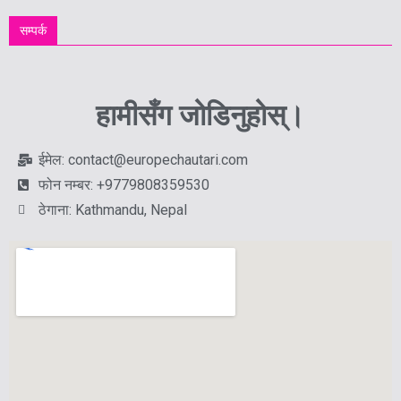
सम्पर्क
हामीसँग जोडिनुहोस्।
ईमेल: contact@europechautari.com
फोन नम्बर: +9779808359530
ठेगाना: Kathmandu, Nepal