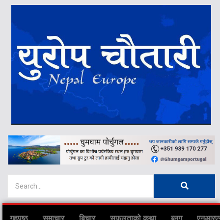
गृहपृष्ठ
समाचार
बिचार
सफलताको कथा
ब्लग
एनआरए