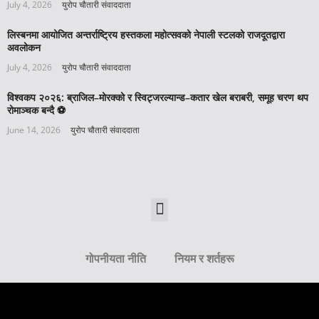
July 4, 2026
युरोप चौतारी संवाददाता
लिस्बनमा आयोजित अन्तर्राष्ट्रिय हस्तकला महोत्सवको नेपाली स्टलको राजदूतद्वारा
अवलोकन
July 4, 2026
युरोप चौतारी संवाददाता
विश्वकप २०२६: ब्राजिल–मोरक्को र स्विट्जरल्यान्ड–कतार खेल बराबरी, समूह चरण थप
रोमाञ्चक बन्दै ⚽️
June 14, 2026
युरोप चौतारी संवाददाता
गोपनीयता नीति
नियम र शर्तहरू