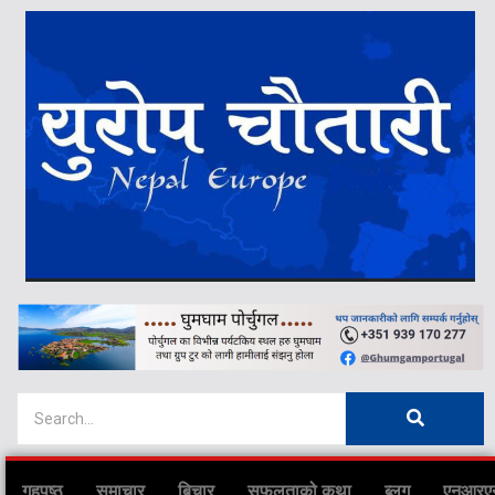
गृहपृष्ठ
समाचार
बिचार
सफलताको कथा
ब्लग
एनआरए