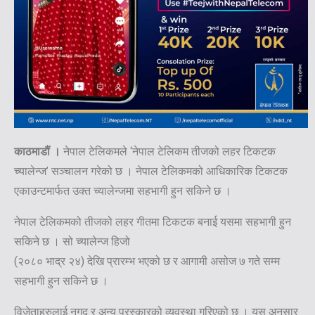
काठमाडौं ।
नेपाल टेलिकमले ‘नेपाल टेलिकम तीजको लहर टिकटक
च्यालेन्ज’ सञ्चालन गरेको छ । नेपाल टेलिकमको आधिकारिक टिकटक
एकाउन्टमार्फत उक्त च्यालेन्जमा सहभागी हुन सकिने छ ।
नेपाल टेलिकमको तीजको लहर गीतमा टिकटक बनाई यसमा सहभागी हुन
सकिने छ । सो च्यालेन्ज हिजो
(२०८० भाद्र २४) देखि प्रारम्भ भएको छ र आगामी असोज ७ गते सम्म
सहभागी हुन सकिने छ ।
विजेताहरुलाई नगद र अन्य पुरस्कारको व्यवस्था गरिएको छ । यस अनुसार