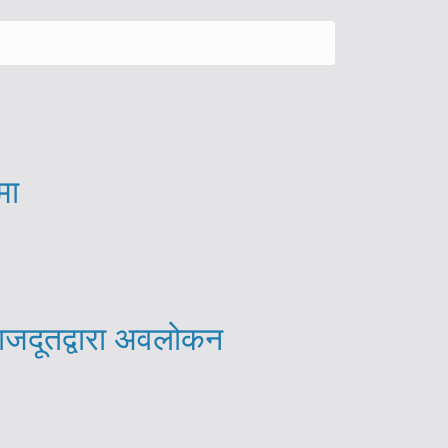
मा
राजदूतद्वारा अवलोकन