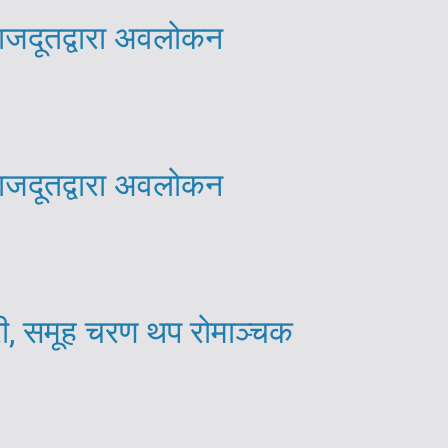
राजदूतद्वारा अवलोकन
राजदूतद्वारा अवलोकन
री, समूह चरण थप रोमाञ्चक