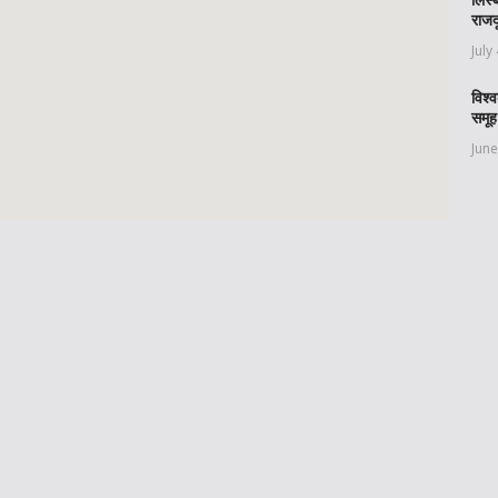
राजद
July
विश्
समूह
June