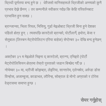
थ्रिथी पूर्णतया बन्द हुने छ । धेरैजसो मानिसहरूले थ्रिजीको अन्त्यको कुनै
प्रभाव देख्ने छैनन् । तर कम्पनीले स्वीकार गर्दछ कि केहि परिवर्तनबाट
प्रभावित हुन सक्छ ।
ब्रान्जान्सा, भिला रियल, भिसियु, गुर्डा मेइओबाट थ्रिजी बिना हुने देशका
पहिलो क्षेत्र हुन् । त्यसपछि कास्टेलो ब्रान्को, पोर्टाेलार्गे, इभोरा, बेजा र
सेतुबाल (लिस्बन मेट्रोपोलिटन एरिया बाहेक) सेप्टेम्बर ३० देखि बन्द हुनेछन्
।
अक्टोबर ३१ म मेइओले भिइना द् कास्टेलो, ब्रान्गा, एभिइरो (पोर्टो
मेट्रोपोलिसियन क्षेत्रमा तेस्रो पुस्ताको जडान बिच्छेद गर्दै छ ।
नोभेम्बर ३० मा, थ्रीजी कोइम्ब्रा, लेइरिया, सान्तारेम, एलेन्क्वेर, अर्रुडा डोस
विन्होस, अजाम्बुजा, काडाभल, लौरिन्ह, सोब्राल डे मोन्टे अग्राको र टोरेस
वेड्रासमा समाप्त हुन्छ ।
सेयर गर्नुहोस्