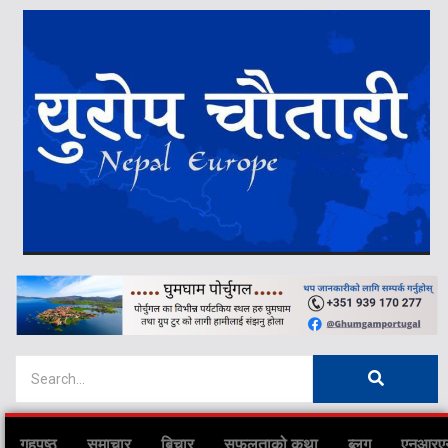
गृहपृष्ठ
समाचार
बिचार
सफलताको कथा
ब्लग
एनआरए