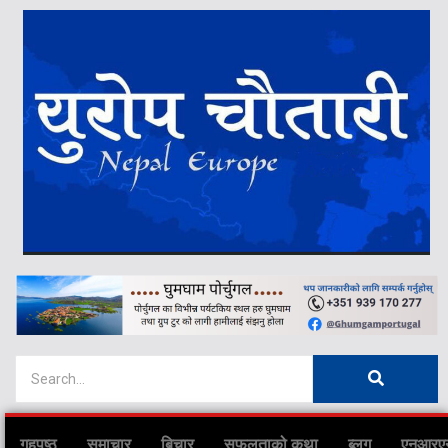
गृहपृष्ठ
समाचार
बिचार
सफलताको कथा
ब्लग
एनआरए