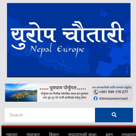
गृहपृष्ठ
समाचार
बिचार
सफलताको कथा
ब्लग
एनआरए