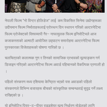
नेपाली फिल्म “नो विन्टर होलिडेज” लाई कम विकसित सिनेमा उद्योगहरूका
उदीयमान फिल्म निर्माताहरूलाई प्रोस्थन दिन स्थापन गरिको अल्टरनेटिभा
फिल्म प्रोजेक्टको विश्वव्यापी गैर– नाफामुलक फिल्म इनिसेटिभले आज
कजाकस्ताको अल्माटी आयोजित उद्घाटन समारोहमा अल्टरनेटिभा फिल्म
पुरस्कारका विजेताहरूको घोषणा गारिको छ ।
चलचित्रको कलात्मक गुण र तिनको सामाजिक प्रभावको मूल्याङ्कन गर्न
डिजाइन गरिएको अल्टरनेटिभा फिल्म अवार्ड पहिचानको वैकल्पिक प्रणाली हो
।
पहिलो संस्करण मध्य एशियामा केन्द्रित भएको यस अवाडको पहिलो
संस्करणले विभिन्न बजारहरू बीचको सांस्कृतिक सम्बन्धलाई सुदृढ गर्ने लक्ष्य
राखिएको छ ।
यो इनिसेटिभ पियर–टू–पीयर राइडशेयर मूल्य निर्धारण मोडेलको लागि