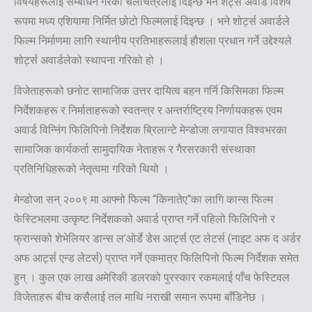
विषयहरूलाई सम्बोधन गरेका चलचित्रलाई दिईन्छ भने शर्ट्स अवार्ड विशेष
रूपमा मध्य एशियामा निर्मित छोटो फिल्मलाई दिइन्छ । भने शोर्ट्स अवार्डले
फिल्म निर्माणमा लागि स्थानीय प्रतिभाहरूलाई हौशला प्रधान गर्ने उद्देश्यले
शोर्ट्स अवार्डलेको स्थापना गरिको हो ।
विजेताहरूको छनोट सामाजिक उत्तर दायित्व बहन गर्नि किसिमका फिल्म
निर्देशकहरू र निर्माताहरूको स्वतन्त्र र अन्तर्राष्ट्रिय निर्णायकहरू एवम
अवार्ड विन्निंग फिलिपिनो निर्देशक ब्रिलान्टे मेन्डोजा लगायात विश्वभरका
सामाजिक कार्यकर्ता सामुदायिक नेताहरू र गैरसरकारी संस्थाका
प्रतिनिधिहरूको नेतृत्वमा गरिको थियो ।
मेन्डोजा सन् २००९ मा आफ्नो फिल्म “किनातेए“का लागि कान्स फिल्म
फेस्टिभलमा उत्कृष्ट निर्देशकको अवार्ड प्राप्त गर्ने पहिलो फिलिपिनो र
फ्रान्सको शेभेलियर डान्स ल’ओर्डे डेस आर्ट्स एट लेटर्स (नाइट अफ द अर्डर
अफ आर्ट्स एन्ड लेटर्स) प्राप्त गर्ने एकमात्र फिलिपिनो फिल्म निर्देशक समेत
हुन् । कुल एक लाख अमेरिकी डलरको पुरस्कार रकमलाई पाँच फेस्टिवल
विजेताहरू बीच कसैलाई तल माथि नराखी समान रूपमा बाँडिनेछ ।