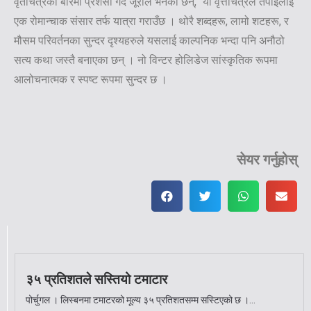
वृतचित्रको बारेमा प्रशंसा गर्दै जूरीले भनेका छन्, “यो वृत्तचित्रले तपाइलाई
एक रोमान्चाक संसार तर्फ यात्रा गराउँछ । थोरै शब्दहरू, लामो शटहरू, र
मौसम परिवर्तनका सुन्दर दृश्यहरुले यसलाई काल्पनिक भन्दा पनि अनौठो
सत्य कथा जस्तै बनाएका छन् । नो विन्टर होलिडेज सांस्कृतिक रूपमा
आलोचनात्मक र स्पष्ट रूपमा सुन्दर छ ।
सेयर गर्नुहोस्
३५ प्रतिशतले सस्तियो टमाटार
पोर्चुगल । लिस्बनमा टमाटरको मूल्य ३५ प्रतिशतसम्म सस्टिएको छ ।...