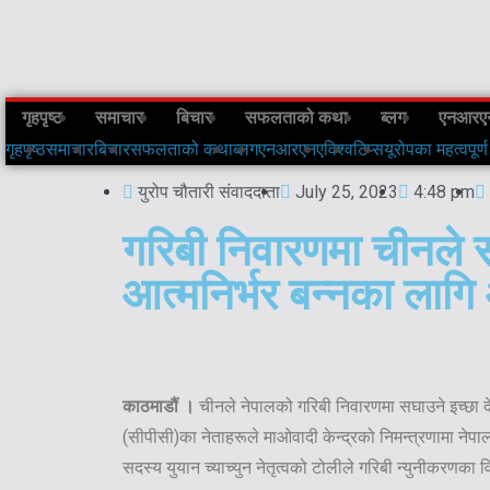
गृहपृष्ठ
समाचार
बिचार
सफलताको कथा
ब्लग
एनआरए
गृहपृष्ठ
समाचार
बिचार
सफलताको कथा
ब्लग
एनआरएनए
विश्व
टिप्स
यूरोपका महत्वपूर्ण
युरोप चौतारी संवाददाता
July 25, 2023
4:48 pm
गरिबी निवारणमा चीनले 
आत्मनिर्भर बन्नका लाग
काठमाडौं ।
चीनले नेपालको गरिबी निवारणमा सघाउने इच्छा दे
(सीपीसी)का नेताहरूले माओवादी केन्द्रको निमन्त्रणामा नेपा
सदस्य युयान च्याच्युन नेतृत्वको टोलीले गरिबी न्युनीकरणका