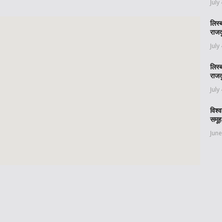
July
लिस्
राजद
July
लिस्
राजद
July
विश्
समूह
June