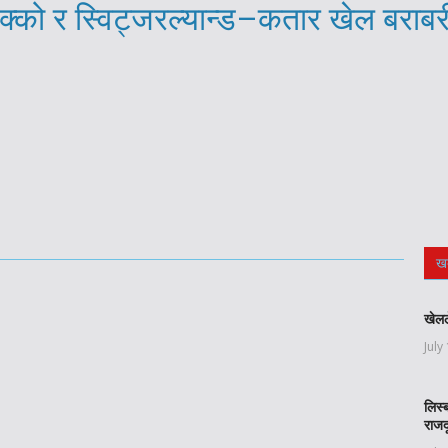
्को र स्विट्जरल्यान्ड–कतार खेल बराब
ख
खेलल
July
लिस्
राजद