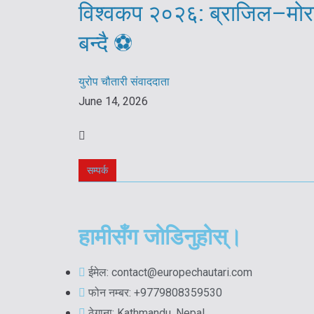
विश्वकप २०२६: ब्राजिल–मोरक
बन्दै ⚽️
युरोप चौतारी संवाददाता
June 14, 2026
सम्पर्क
हामीसँग जोडिनुहोस्।
ईमेल: contact@europechautari.com
फोन नम्बर: +9779808359530
ठेगाना: Kathmandu, Nepal