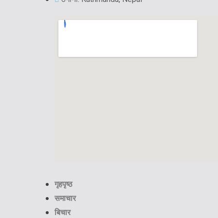
गृहपृष्ठ
समाचार
बिचार