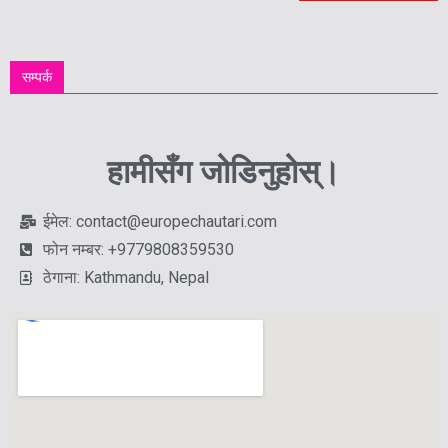
सम्पर्क
हामीसँग जोडिनुहोस्।
ईमेल: contact@europechautari.com
फोन नम्बर: +9779808359530
ठेगाना: Kathmandu, Nepal