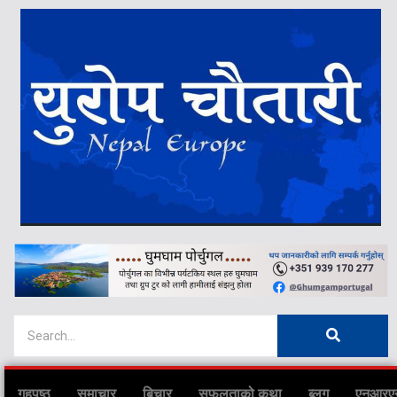
गृहपृष्ठ
समाचार
बिचार
सफलताको कथा
ब्लग
एनआरए