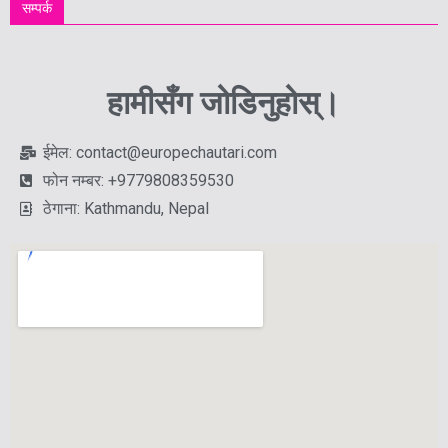
सम्पर्क
हामीसँग जोडिनुहोस्।
ईमेल: contact@europechautari.com
फोन नम्बर: +9779808359530
ठेगाना: Kathmandu, Nepal