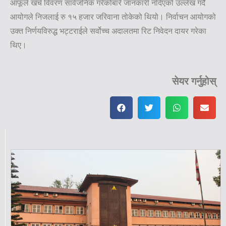
आफूले खर्च विवरण सार्वजनिक गरेकोबारे जानकारी नदिएको उल्लेख गर्दै
आयोगले निजलाई रु १५ हजार जरिवाना तोकेको थियो। निर्वाचन आयोगको
उक्त निर्णयविरुद्ध भट्टराईले सर्वोच्च अदालतमा रिट निवेदन दायर गरेका
थिए।
सेयर गर्नुहोस्