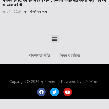
विश्वकप २०२६: ब्राजिल–मोरक्को र स्विट्जरल्यान्ड–कतार खेल बराबरी, समूह चरण थप
रोमाञ्चक बन्दै ⚽️
June 14, 2026
युरोप चौतारी संवाददाता
गोपनीयता नीति
नियम र शर्तहरू
Copyright © 2026 यूरोप चौतारी | Powered by यूरोप चौतारी