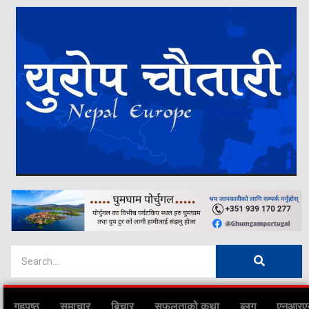
गृहपृष्ठ
समाचार
बिचार
सफलताको कथा
ब्लग
एनआरए