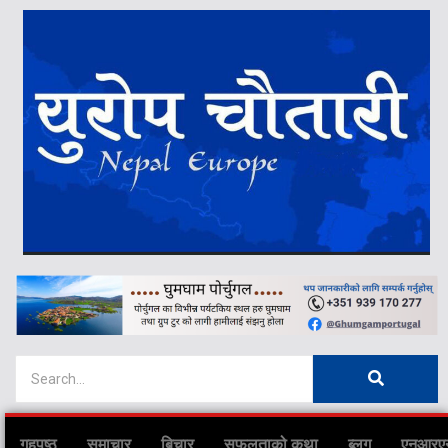
गृहपृष्ठ
समाचार
बिचार
सफलताको कथा
ब्लग
एनआरए