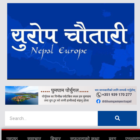
गृहपृष्ठ
समाचार
बिचार
सफलताको कथा
ब्लग
एनआरए