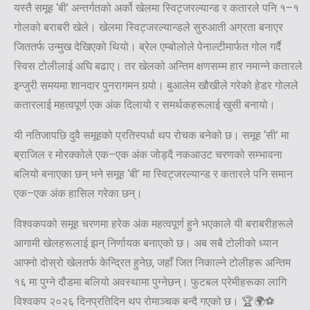
यस्तै समूह ‘बी’ अन्तर्गतको अर्को खेलमा स्विट्जरल्यान्ड र कतारले पनि १–१
गोलको बराबरी खेले। खेलमा स्विट्जरल्यान्डले सुरुआती अग्रता बनाएर
जिततर्फ उन्मुख देखिएको थियो। ब्रेल एम्बोलोले पेनाल्टीमार्फत गोल गर्दै
स्विस टोलीलाई अघि बढाए। तर खेलको अन्तिम क्षणसम्म हार नमान्ने कतारले
इन्जुरी समयमा शानदार पुनरागमन गर्‍यो। बुआलेम खौखीले गरेको हेडर गोलले
कतारलाई महत्वपूर्ण एक अंक दिलायो र समर्थकहरूलाई खुसी बनायो।
यी नतिजापछि दुवै समूहको प्रतिस्पर्धा थप रोचक बनेको छ। समूह ‘सी’ मा
ब्राजिल र मोरक्कोले एक–एक अंक जोड्दै नकआउट चरणको सम्भावना
बलियो बनाएका छन् भने समूह ‘बी’ मा स्विट्जरल्यान्ड र कतारले पनि समान
एक–एक अंक हासिल गरेका छन्।
विश्वकपको समूह चरणमा हरेक अंक महत्वपूर्ण हुने भएकाले यी बराबरीहरूले
आगामी खेलहरूलाई झन् निर्णायक बनाएको छ। अब सबै टोलीको ध्यान
आफ्नो दोस्रो खेलतर्फ केन्द्रित हुनेछ, जहाँ जित निकाल्ने टोलीहरू अन्तिम
१६ मा पुग्ने दौडमा बलियो अवस्थामा पुग्नेछन्। फुटबल प्रेमीहरूका लागि
विश्वकप २०२६ दिनप्रतिदिन थप रोमाञ्चक बन्दै गएको छ। 🏆🌍⚽️