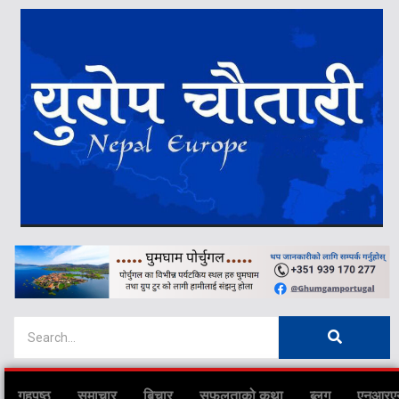
गृहपृष्ठ
समाचार
बिचार
सफलताको कथा
ब्लग
एनआरए