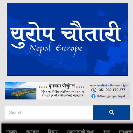
गृहपृष्ठ
समाचार
बिचार
सफलताको कथा
ब्लग
एनआरए