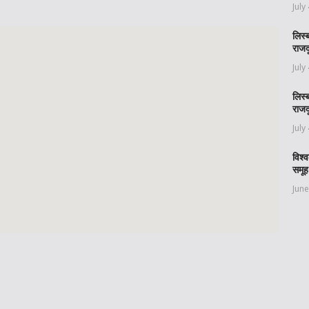
July
लिस्
राजद
July
लिस्
राजद
July
विश्
समूह
June