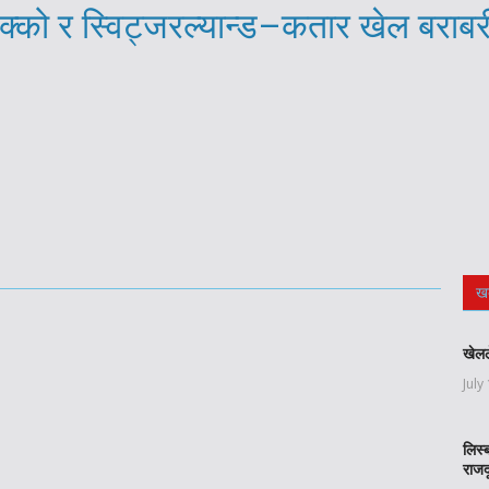
्को र स्विट्जरल्यान्ड–कतार खेल बराब
ख
खेलल
July
लिस्
राजद