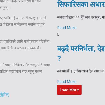
्रपति रामचन्द्र पौडेलसँग भेट गरी
सिफारिसका अधारमा म
ा हुन् ।
ब्यवसायीद्धारा २१ बुँदे माग प्रश्तुत, म
राष्ट्रपतिलाई जानकारी गराए । उनले
ति पौडेलले सम्मेलनमा उपस्थित हुने
Read More
प्राप्तिको लागि मार्गप्रशस्त गरेकोमा
बढ्दै परनिर्भता, दे
यासमा विभिन्न चरणमा सरकारसँग
?
ागि पहल गरिदिन समेत राष्ट्रपति समक्ष
काठमाडौँ । कृषिप्रधान देश नेपालमा 
टिलो प्रावधान राख्न नहुनुे पक्षमा
Read More
Load More
नुहोस्