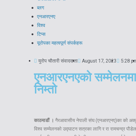
ब्लग
एनआरएनए
विश्व
टिप्स
यूरोपका महत्वपूर्ण संपर्कहरू
युरोप चौतारी संवाददाता
August 17, 2023
5:28 p
एनआरएनएको सम्मेलनमा र
निम्तो
काठमाडौं ।
गैरआवासीय नेपाली संघ (एनआरएनए)का को अक्टु
विश्व सम्मेलनको उद्घाटन सत्रका लागि र रा रामचन्द्र पौड