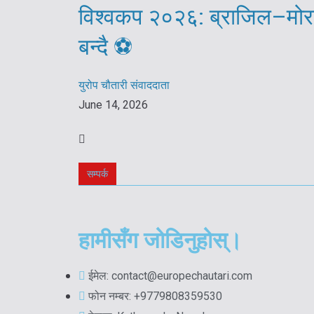
विश्वकप २०२६: ब्राजिल–मोरक
बन्दै ⚽️
युरोप चौतारी संवाददाता
June 14, 2026
सम्पर्क
हामीसँग जोडिनुहोस्।
ईमेल: contact@europechautari.com
फोन नम्बर: +9779808359530