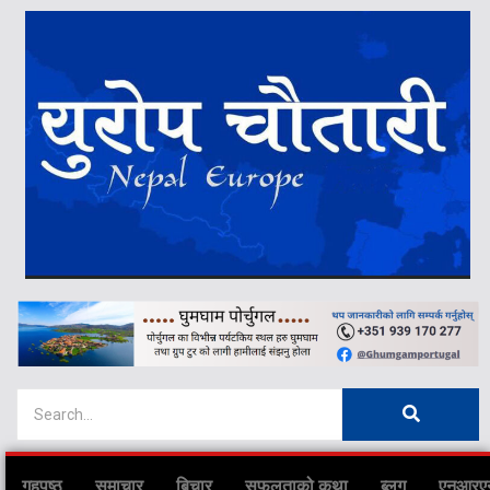
गृहपृष्ठ
समाचार
बिचार
सफलताको कथा
ब्लग
एनआरए