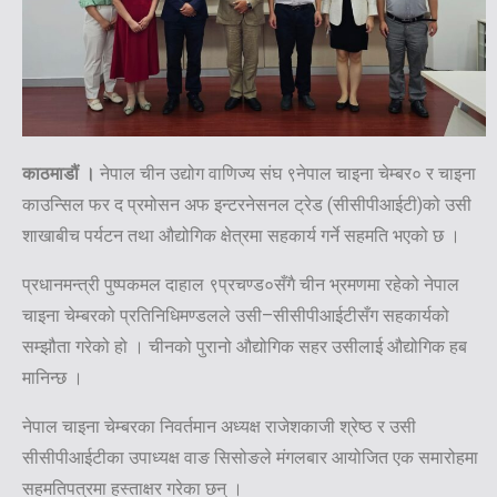
काठमाडौं ।
नेपाल चीन उद्योग वाणिज्य संघ ९नेपाल चाइना चेम्बर० र चाइना
काउन्सिल फर द प्रमोसन अफ इन्टरनेसनल ट्रेड (सीसीपीआईटी)को उसी
शाखाबीच पर्यटन तथा औद्योगिक क्षेत्रमा सहकार्य गर्ने सहमति भएको छ ।
प्रधानमन्त्री पुष्पकमल दाहाल ९प्रचण्ड०सँगै चीन भ्रमणमा रहेको नेपाल
चाइना चेम्बरको प्रतिनिधिमण्डलले उसी–सीसीपीआईटीसँग सहकार्यको
सम्झौता गरेको हो । चीनको पुरानो औद्योगिक सहर उसीलाई औद्योगिक हब
मानिन्छ ।
नेपाल चाइना चेम्बरका निवर्तमान अध्यक्ष राजेशकाजी श्रेष्ठ र उसी
सीसीपीआईटीका उपाध्यक्ष वाङ सिसोङले मंगलबार आयोजित एक समारोहमा
सहमतिपत्रमा हस्ताक्षर गरेका छन् ।