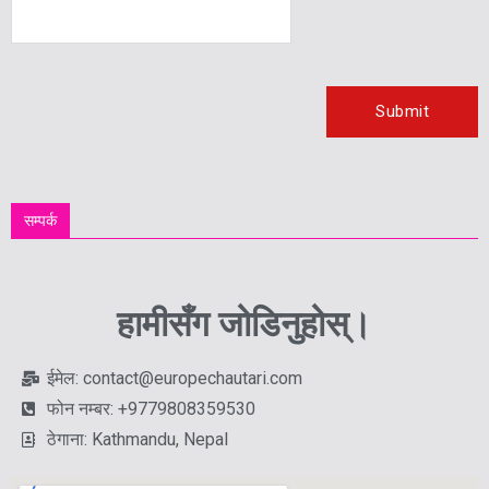
सम्पर्क
हामीसँग जोडिनुहोस्।
ईमेल: contact@europechautari.com
फोन नम्बर: +9779808359530
ठेगाना: Kathmandu, Nepal