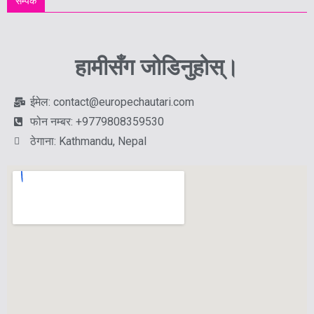
सम्पर्क
हामीसँग जोडिनुहोस्।
ईमेल: contact@europechautari.com
फोन नम्बर: +9779808359530
ठेगाना: Kathmandu, Nepal