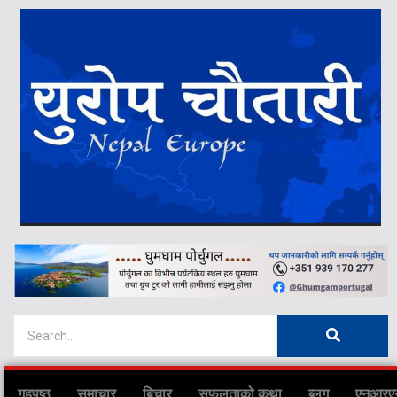
गृहपृष्ठ
समाचार
बिचार
सफलताको कथा
ब्लग
एनआरए