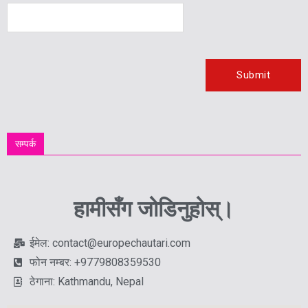
सम्पर्क
हामीसँग जोडिनुहोस्।
ईमेल: contact@europechautari.com
फोन नम्बर: +9779808359530
ठेगाना: Kathmandu, Nepal