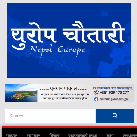
गृहपृष्ठ
समाचार
बिचार
सफलताको कथा
ब्लग
एनआरए