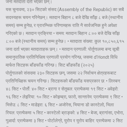
जना मतदाता दर्ता भएका छन्।
यस चुनावमा, २३० सिटको संसद (Assembly of the Republic) का सबै
सदस्यहरू चयन गरिनेछन्। मतदान बिहान ८ बजे देखि साँझ ८ बजे (स्थानीय
समय) सम्म हुनेछ, र प्रारम्भिक परिणामहरू राति नै सार्वजनिक हुने अपेक्षा
गरिएको छ। मतदान प्रक्रिया • समय: मतदान बिहान ८:०० बजे देखि साँझ
८:०० बजे (स्थानीय समय) सम्म हुनेछ। • मतदाता संख्या: कुल १०,८५०,६१५
जना दर्ता भएका मतदाताहरू छन्। • मतदान प्रणाली: पोर्तुगालमा बन्द सूची
समानुपातिक प्रतिनिधित्व प्रणाली प्रयोग गरिन्छ, जसमा d’Hondt विधि
मार्फत सिटहरू बाँडफाँड गरिन्छ। सिट बाँडफाँड (२०२५)
पोर्तुगालको संसदमा २३० सिटहरू छन्, जसमा २२ निर्वाचन क्षेत्रहरूबाट
प्रतिनिधिहरू चयन गरिन्छ। सिटहरूको बाँडफाँड यसप्रकार छ: • लिस्बन:
४८ सिट • पोर्तो: ४० सिट • ब्रागा र सेतुबल: प्रत्येकमा १९ सिट • अवेइरो:
१६ सिट • लेइरिया: १० सिट • कोइम्ब्रा, फारो, सान्तारेम: प्रत्येकमा ९ सिट •
भिसेउ: ८ सिट • माडेइरा: ६ सिट • अजोरेस, भियाना डो कास्टेलो, भिला
रियल: प्रत्येकमा ५ सिट • कास्टेलो ब्राङ्को: ४ सिट • बेजा, ब्रागांसा, एभोरा,
गुआर्दा: प्रत्येकमा ३ सिट • पोर्टालेग्रे, युरोप र युरोप बाहिर: प्रत्येकमा २ सिट