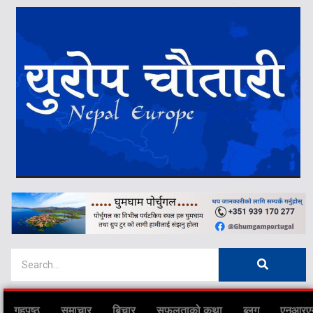
गृहपृष्ठ
समाचार
बिचार
सफलताको कथा
ब्लग
एनआरए