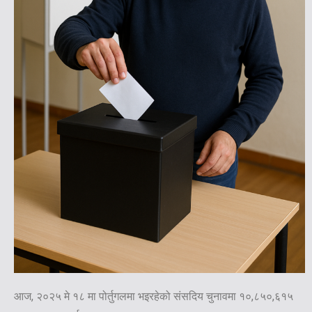
आज, २०२५ मे १८ मा पोर्तुगलमा भइरहेको संसदिय चुनावमा १०,८५०,६१५