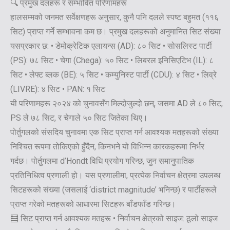
🔍 प्रमुख दलहरू र सम्भावित परिणामहरू
हालसम्मको जनमत सर्वेक्षणहरू अनुसार, कुनै पनि दलले स्पष्ट बहुमत (११६
सिट) प्राप्त गर्ने सम्भावना कम छ। प्रमुख दलहरूको अनुमानित सिट संख्या
यसप्रकार छ: • डेमोक्रेटिक एलायन्स (AD): ८० सिट • सोसलिस्ट पार्टी
(PS): ७८ सिट • चेगा (Chega): ५० सिट • लिबरल इनिसिएटिभ (IL): ८
सिट • लेफ्ट ब्लक (BE): ५ सिट • कम्युनिस्ट पार्टी (CDU): ४ सिट • लिव्रे
(LIVRE): ४ सिट • PAN: १ सिट
यी परिणामहरू २०२४ को चुनावसँग मिल्दोजुल्दो छन्, जसमा AD ले ८० सिट,
PS ले ७८ सिट, र चेगाले ५० सिट जितेका थिए।
पोर्तुगलको संसदिय चुनावमा एक सिट प्राप्त गर्न आवश्यक मतहरूको संख्या
निश्चित रूपमा तोकिएको हुँदैन, किनभने यो विभिन्न कारकहरूमा निर्भर
गर्दछ। पोर्तुगलमा d’Hondt विधि प्रयोग गरिन्छ, जुन समानुपातिक
प्रतिनिधित्व प्रणाली हो। यस प्रणालीमा, प्रत्येक निर्वाचन क्षेत्रमा उपलब्ध
सिटहरूको संख्या (जसलाई ‘district magnitude’ भनिन्छ) र पार्टीहरूले
प्राप्त गरेको मतहरूको आधारमा सिटहरू बाँडफाँड गरिन्छ।
🧮 सिट प्राप्त गर्न आवश्यक मतहरू • निर्वाचन क्षेत्रको साइज: ठूलो साइज