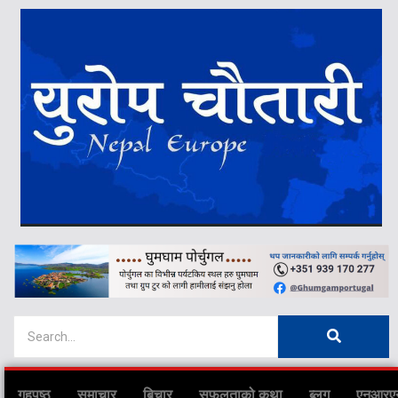
गृहपृष्ठ
समाचार
बिचार
सफलताको कथा
ब्लग
एनआरए