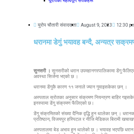
यूरोपका महत्वपूर्ण संपर्कहरू
युरोप चौतारी संवाददाता
August 9, 2023
12:30 p
धरानमा डेगुं भयावह बन्दै, अन्यत्र सक्र
सुनसरी ।
सुनसरीको धरान उपमहानगरपालिकामा डेंगु फैलिए
अवस्था सिर्जना भएको छ ।
धरानमा डेंगुकै कारण ११ जनाले ज्यान गुमाइसकेका छन् ।
अस्पताल स्रोतका अनुसार संक्रमण नियन्त्रण बाहिर गइसके
इनरुवामा डेंगु संक्रमण फैलिएको छ।
डेंगु संक्रमितको संख्या दैनिक वृद्धि हुन थालेका छन् । धरानक
प्रतिष्ठान, विजयपुर हस्पिटल र नीजि मेडिकल बिरामी खचा
अस्पतालमा बेड अभाव हुन थालेको छ । भयावह भएपछि धरान 