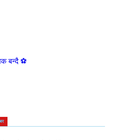
क बन्दै ⚽️
बर