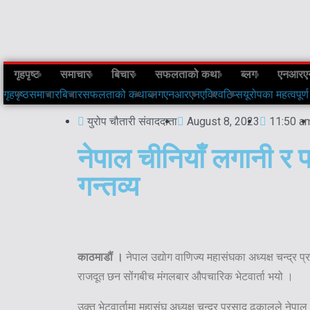
गृहपृष्ठ
समाचार
बिचार
सफलताको कथा
ब्लग
एनआरए
गृहपृष्ठ
समाचार
बिचार
सफलताको कथा
ब्लग
एनआरएनए
विश्व
टिप्स
यूरोपका महत्वपूर्ण
युरोप चौतारी संवाददाता
August 8, 2023
11:50 a
नेपाल चीनियाँ लगानी र प
गन्तव्य
काठमाडौं ।
नेपाल उद्योग वाणिज्य महासंघका अध्यक्ष चन्द्र
राजदूत छन सोंगबीच मंगलबार औपचारिक भेटवार्ता भयो ।
उक्त भेटवार्तामा महासंघ अध्यक्ष चन्द्र प्रसाद ढकालले नेपा