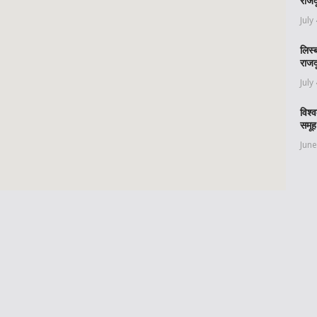
राजद
July
लिस्
राजद
July
विश्
समूह
June