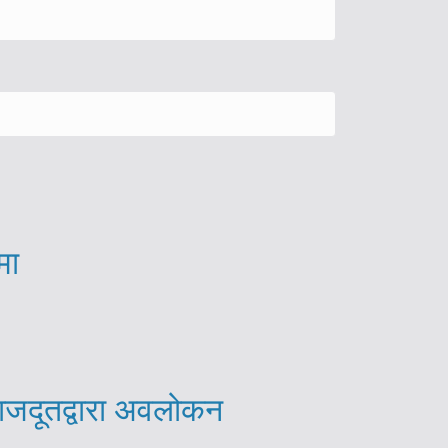
मा
राजदूतद्वारा अवलोकन