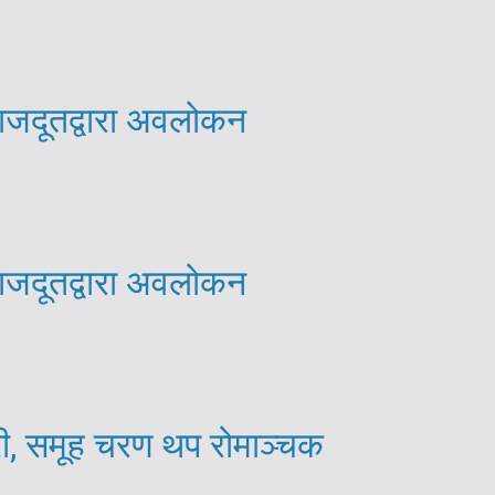
राजदूतद्वारा अवलोकन
राजदूतद्वारा अवलोकन
री, समूह चरण थप रोमाञ्चक