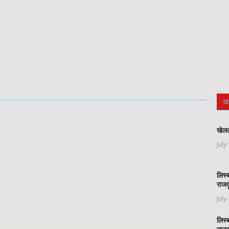
ख
खेलल
July
लिस्
राजद
July
लिस्