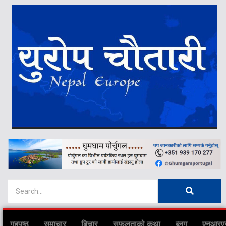
गृहपृष्ठ
समाचार
बिचार
सफलताको कथा
ब्लग
एनआरए