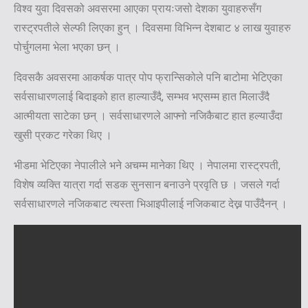
विश्व युवा दिवसको अवसरमा आएका प्रायःजसो देशका युवाहरुसँग
रास्ट्रपतीले सेल्फी लिएका हुन् । दिवसमा विभिन्न देशबाट ४ लाख युवाहरु
पोर्चुगलमा भेला भएका छन् ।
दिवसकै अवसरमा आकर्षक पात्र पोप फ्रान्सिकोले पनि बाटोमा भेटिएका
सर्वसाधारणलाई बिदाइको हात हाल्याउँदै, सम्भव भएसम्म हात मिलाउँदै
आत्मीयता साटेका छन् । सर्वसाधारणले आफ्नो नजिकैबाट हात हल्याउँदा
खुसी प्रकट गरेका थिए ।
भीडमा भेटिएका नेपालीले भने अचम्म मानेका थिए । नेपालमा रास्ट्रपती,
विशेष व्यक्ति यात्रा गर्दा सडक सुनसान बनाउने प्रवृति छ । जसले गर्दा
सर्वसाधारणले नजिकबाट त्यस्ता भिआइपीलाई नजिकबाट देख्न पाउँदैनन् ।