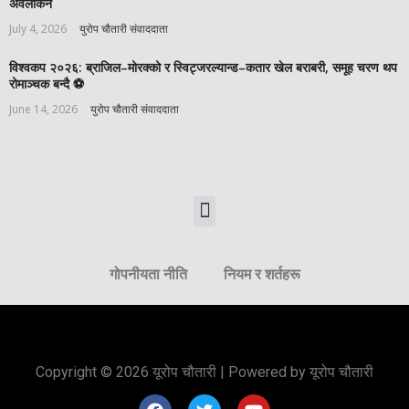
अवलोकन
July 4, 2026
युरोप चौतारी संवाददाता
विश्वकप २०२६: ब्राजिल–मोरक्को र स्विट्जरल्यान्ड–कतार खेल बराबरी, समूह चरण थप
रोमाञ्चक बन्दै ⚽️
June 14, 2026
युरोप चौतारी संवाददाता
गोपनीयता नीति
नियम र शर्तहरू
Copyright © 2026 यूरोप चौतारी | Powered by यूरोप चौतारी