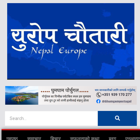
गृहपृष्ठ
समाचार
बिचार
सफलताको कथा
ब्लग
एनआरए