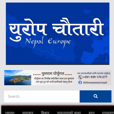
गृहपृष्ठ
समाचार
बिचार
सफलताको कथा
ब्लग
एनआरए