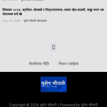
विश्वकप २०२६: ब्राजिल–मोरक्को र स्विट्जरल्यान्ड–कतार खेल बराबरी, समूह चरण थप
रोमाञ्चक बन्दै ⚽️
June 14, 2026
युरोप चौतारी संवाददाता
गोपनीयता नीति
नियम र शर्तहरू
Copyright © 2026 यूरोप चौतारी | Powered by यूरोप चौतारी