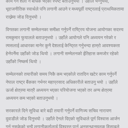
काम गर्ने शैली नै बाधक भएको स्पष्ट बताउनुभयो । उहाँले भन्नुभयो,
भूराजनीतिक स्वार्थले पनि लगानी आउने र मध्यपूर्वी राष्ट्रलाई प्राथमिकतामा
राख्नेमा जोड दिनुभयो ।
विगतका लगानी सम्मेलनका समीक्षा गर्नुपर्ने राष्ट्रिय योजना आयोगका सदस्य
रामकुमार फुयालले बताउनुभयो । उहाँले आयोगले पनि अध्ययन गरेको र
त्यसलाई आधारका मानेर कुनै देशलाई केन्द्रित गर्नुभन्दा हाम्रो आवश्यकता
हेर्नपर्नेमा उहाँको जोड थियो । लगानी सम्मेलनको ईतिहास कमजोर रहेको
उहाँको निष्कर्ष थियो ।
सम्मेलनको तयारीको समय निकै कम भएकोले रातदिन खटेर काम गर्नुपर्ने
नेपाल राष्ट्र बैंकका गर्भनर महाप्रसाद अधिकारीले बताउनु भयो । उहाँले
ऊर्जा क्षेत्रमा मात्रै अध्ययन भएका परियोजना भएको तर अन्य क्षेत्रमा
अध्ययन कम भएको बताउनुभयो ।
सरकारले दिने सुविधा बारे बढी तयारी गर्नुपर्ने वाणिज्य सचिव नारायण
दुवाडीले जोड दिनुभयो । उहाँले ऐनले दिएको सुविधाले पूर्ण विश्वास आर्जन
गर्न नसकेको भन्दै लगानीकर्तालाई विश्वस्त पार्न अनुसन्धानमुलक हिसाबले