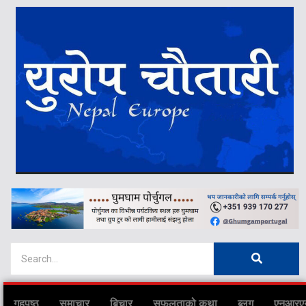
गृहपृष्ठ
समाचार
बिचार
सफलताको कथा
ब्लग
एनआरए