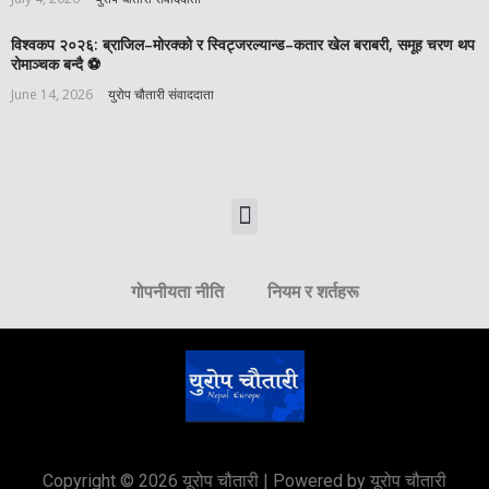
विश्वकप २०२६: ब्राजिल–मोरक्को र स्विट्जरल्यान्ड–कतार खेल बराबरी, समूह चरण थप
रोमाञ्चक बन्दै ⚽️
June 14, 2026
युरोप चौतारी संवाददाता
गोपनीयता नीति
नियम र शर्तहरू
Copyright © 2026 यूरोप चौतारी | Powered by यूरोप चौतारी