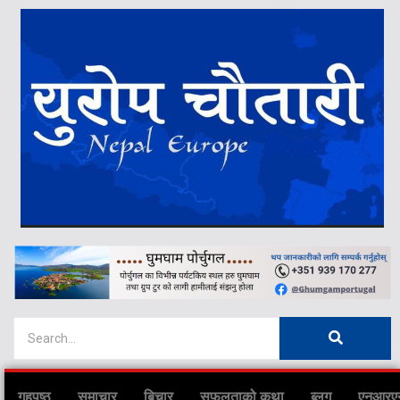
गृहपृष्ठ
समाचार
बिचार
सफलताको कथा
ब्लग
एनआरए