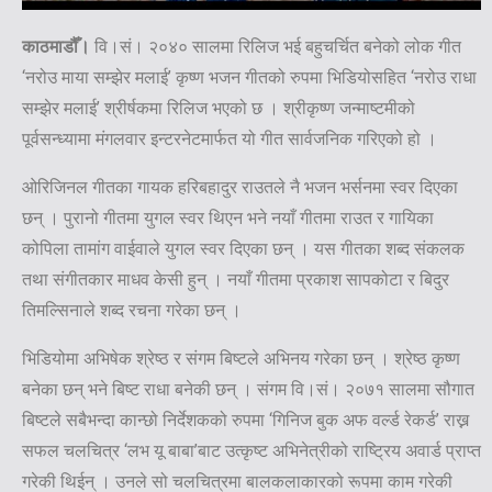
काठमाडौँ।
वि।सं। २०४० सालमा रिलिज भई बहुचर्चित बनेको लोक गीत
‘नरोउ माया सम्झेर मलाई’ कृष्ण भजन गीतको रुपमा भिडियोसहित ‘नरोउ राधा
सम्झेर मलाई’ श्रीर्षकमा रिलिज भएको छ । श्रीकृष्ण जन्माष्टमीको
पूर्वसन्ध्यामा मंगलवार इन्टरनेटमार्फत यो गीत सार्वजनिक गरिएको हो ।
ओरिजिनल गीतका गायक हरिबहादुर राउतले नै भजन भर्सनमा स्वर दिएका
छन् । पुरानो गीतमा युगल स्वर थिएन भने नयाँ गीतमा राउत र गायिका
कोपिला तामांग वाईवाले युगल स्वर दिएका छन् । यस गीतका शब्द संकलक
तथा संगीतकार माधव केसी हुन् । नयाँ गीतमा प्रकाश सापकोटा र बिदुर
तिमल्सिनाले शब्द रचना गरेका छन् ।
भिडियोमा अभिषेक श्रेष्ठ र संगम बिष्टले अभिनय गरेका छन् । श्रेष्ठ कृष्ण
बनेका छन् भने बिष्ट राधा बनेकी छन् । संगम वि।सं। २०७१ सालमा सौगात
बिष्टले सबैभन्दा कान्छो निर्देशकको रुपमा ‘गिनिज बुक अफ वर्ल्ड रेकर्ड’ राख्न
सफल चलचित्र ‘लभ यू बाबा’बाट उत्कृष्ट अभिनेत्रीको राष्ट्रिय अवार्ड प्राप्त
गरेकी थिईन् । उनले सो चलचित्रमा बालकलाकारको रूपमा काम गरेकी