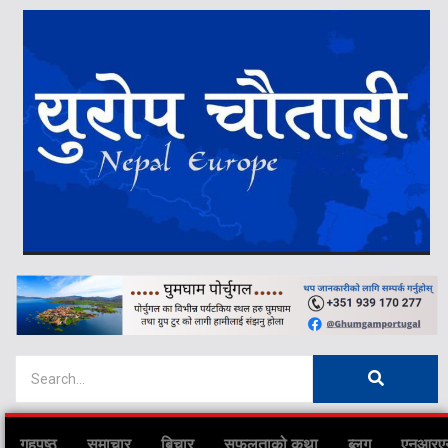
गृहपृष्ठ
समाचार
बिचार
सफलताको कथा
ब्लग
एनआरए