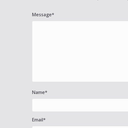
Message
*
Name
*
Email
*