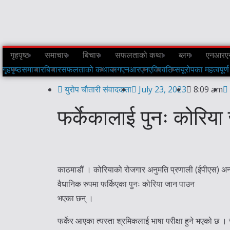
गृहपृष्ठ
समाचार
बिचार
सफलताको कथा
ब्लग
एनआरए
गृहपृष्ठ
समाचार
बिचार
सफलताको कथा
ब्लग
एनआरएनए
विश्व
टिप्स
यूरोपका महत्वपूर्ण
युरोप चौतारी संवाददाता
July 23, 2023
8:09 am
फर्केकालाई पुनः कोरिय
काठमाडौं । कोरियाको रोजगार अनुमति प्रणाली (ईपीएस) अन्तर्
वैधानिक रुपमा फर्किएका पुनः कोरिया जान पाउन
भएका छन् ।
फर्केर आएका त्यस्ता श्रमिकलाई भाषा परीक्षा हुने भएको छ