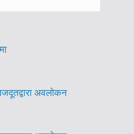
मा
राजदूतद्वारा अवलोकन