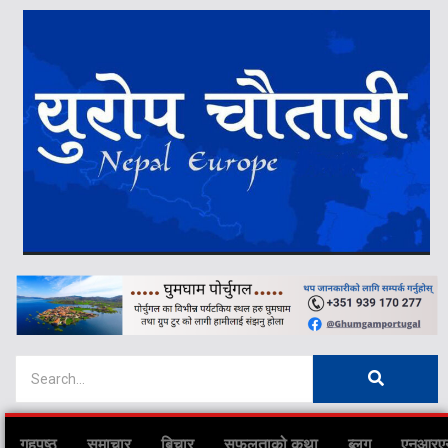
गृहपृष्ठ
समाचार
बिचार
सफलताको कथा
ब्लग
एनआरए