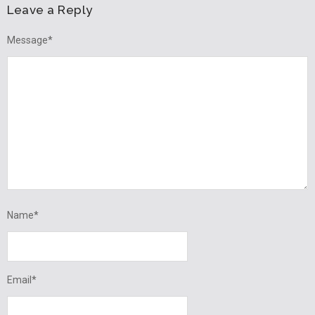
Leave a Reply
Message
*
Name
*
Email
*