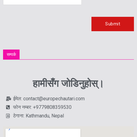
सम्पर्क
हामीसँग जोडिनुहोस्।
ईमेल: contact@europechautari.com
फोन नम्बर: +9779808359530
ठेगाना: Kathmandu, Nepal