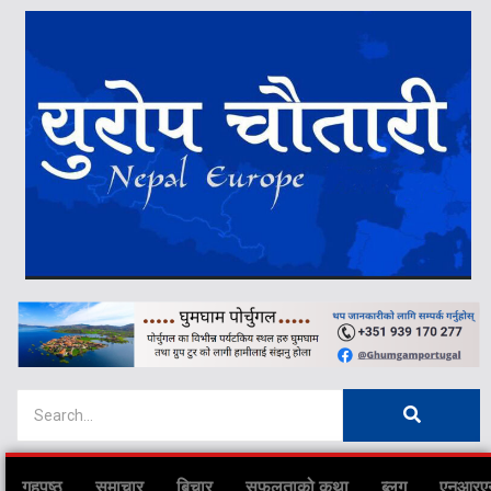
गृहपृष्ठ
समाचार
बिचार
सफलताको कथा
ब्लग
एनआरए