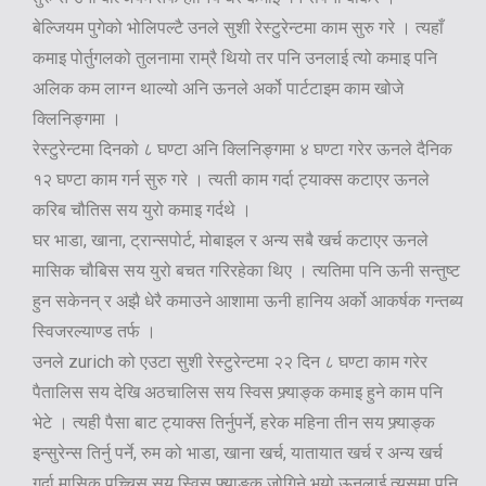
बेल्जियम पुगेको भोलिपल्टै उनले सुशी रेस्टुरेन्टमा काम सुरु गरे । त्यहाँ
कमाइ पोर्तुगलको तुलनामा राम्रै थियो तर पनि उनलाई त्यो कमाइ पनि
अलिक कम लाग्न थाल्यो अनि ऊनले अर्को पार्टटाइम काम खोजे
क्लिनिङ्गमा ।
रेस्टुरेन्टमा दिनको ८ घण्टा अनि क्लिनिङ्गमा ४ घण्टा गरेर ऊनले दैनिक
१२ घण्टा काम गर्न सुरु गरे । त्यती काम गर्दा ट्याक्स कटाएर ऊनले
करिब चौतिस सय युरो कमाइ गर्दथे ।
घर भाडा, खाना, ट्रान्सपोर्ट, मोबाइल र अन्य सबै खर्च कटाएर ऊनले
मासिक चौबिस सय युरो बचत गरिरहेका थिए । त्यतिमा पनि ऊनी सन्तुष्ट
हुन सकेनन् र अझै धेरै कमाउने आशामा ऊनी हानिय अर्को आकर्षक गन्तब्य
स्विजरल्याण्ड तर्फ ।
उनले zurich को एउटा सुशी रेस्टुरेन्टमा २२ दिन ८ घण्टा काम गरेर
पैतालिस सय देखि अठचालिस सय स्विस फ्र्याङ्क कमाइ हुने काम पनि
भेटे । त्यही पैसा बाट ट्याक्स तिर्नुपर्ने, हरेक महिना तीन सय फ्र्याङ्क
इन्सुरेन्स तिर्नु पर्ने, रुम को भाडा, खाना खर्च, यातायात खर्च र अन्य खर्च
गर्दा मासिक पच्चिस सय स्विस फ्र्याङ्क जोगिने भयो ऊनलाई त्यसमा पनि