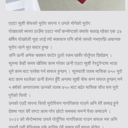
एउटा सुशी सेफको युरोप सपना र उनले भोगेको युरोप
पोखराको ब्यस्त ठाउँमा एउटा नयाँ कन्सेप्टको क्याफे चलाइ रहेका एक ३४
बर्षिय पोखरेली युवा लाई त्यो ब्यबसाय पनि सोचे जस्तो नभएपछि अचानक
युरोप जाने भुत सवार हुन्छ ।
अनि ऊनी अनेक चक्कर काटेर ठुलो रकम खर्चेर पोर्तुगल छिर्दछन् ।
सुरुमा केही समय खेतिमा काम गरेका ऊनी एउटा सुशी रेस्टुरेन्टमा भाडा
धुने काम बाट प्रबेश गर्न सफल हुन्छन् । सुरुवाती तलब मासिक ७५० युरो
बाट काम थालेका ऊनी हेल्पर हुँदै अन्तमा सुशी सेफ बन्न सफल हुन्छन् भने
५ बर्षको अन्तरालमा ऊनको तलब ७५० बाट बढेर मासिक चौध सय युरो
पुगेको थियो ।
उनको एउटै सपना थियो युरोपियन नागरिकता पाउने अनि धेरै कमाइ हुने
देशमा गएर धेरै घण्टा काम गरेर छोटो समयमा मनग्गे पैसा कमाउने ।
२०२२ को सेप्टेम्बरमा उनले पोर्तुगिस नागरिकता पाउन सफल भय अनि
तुरुन्तै उनी बेल्जियम तर्फ हानिय धेरै कमाइ गर्ने सपना बोकेर ।