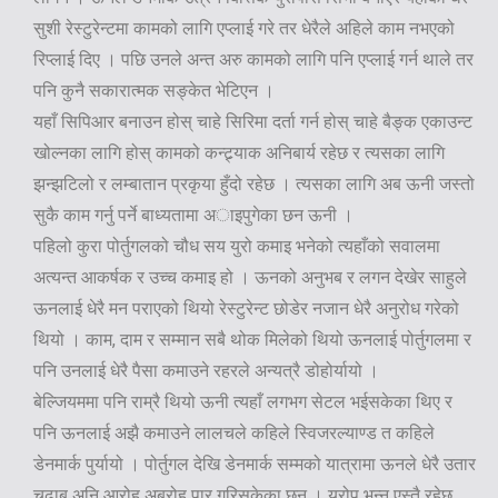
सुशी रेस्टुरेन्टमा कामको लागि एप्लाई गरे तर धेरैले अहिले काम नभएको
रिप्लाई दिए । पछि उनले अन्त अरु कामको लागि पनि एप्लाई गर्न थाले तर
पनि कुनै सकारात्मक सङ्केत भेटिएन ।
यहाँ सिपिआर बनाउन होस् चाहे सिरिमा दर्ता गर्न होस् चाहे बैङ्क एकाउन्ट
खोल्नका लागि होस् कामको कन्ट्र्याक अनिबार्य रहेछ र त्यसका लागि
झन्झटिलो र लम्बातान प्रकृया हुँदो रहेछ । त्यसका लागि अब ऊनी जस्तो
सुकै काम गर्नु पर्ने बाध्यतामा अाइपुगेका छन ऊनी ।
पहिलो कुरा पोर्तुगलको चौध सय युरो कमाइ भनेको त्यहाँको सवालमा
अत्यन्त आकर्षक र उच्च कमाइ हो । ऊनको अनुभब र लगन देखेर साहुले
ऊनलाई धेरै मन पराएको थियो रेस्टुरेन्ट छोडेर नजान धेरै अनुरोध गरेको
थियो । काम, दाम र सम्मान सबै थोक मिलेको थियो ऊनलाई पोर्तुगलमा र
पनि उनलाई धेरै पैसा कमाउने रहरले अन्यत्रै डोहोर्यायो ।
बेल्जियममा पनि राम्रै थियो ऊनी त्यहाँ लगभग सेटल भईसकेका थिए र
पनि ऊनलाई अझै कमाउने लालचले कहिले स्विजरल्याण्ड त कहिले
डेनमार्क पुर्यायो । पोर्तुगल देखि डेनमार्क सम्मको यात्रामा ऊनले धेरै उतार
चढाब अनि आरोह अबरोह पार गरिसकेका छन । युरोप भन्नु एस्तै रहेछ