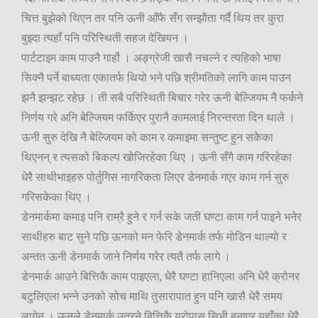
चित्त बुझेको थिएन तर पनि ऊनी आँफै सँग सम्झौता गर्दै थिय तर कुरा
बुझ्दा त्यहाँ पनि परिस्थिती सहज देखियन ।
पार्टटाइम काम पाउनै गार्हो । अङ्ग्रेजी खासै नचल्ने र त्यहिको भाषा
सिक्नै पर्ने बाध्यता एकातर्फ थियो भने पछि श्रीमतिको लागि काम पाउन
झनै झन्झट रहेछ । ती सबै परिस्थिती बिचार गरेर ऊनी बेल्जियम नै फर्कने
निर्णय गरे अनि बेल्जियम फर्किएर पुरानै कामलाई निरन्तरता दिन थाले ।
ऊनी सुरु देखि नै बेल्जियम को काम र कमाइमा सन्तुष्ट हुन सकेका
थिएनन् र त्यसको बिकल्प खोजिरहेका थिए । ऊनी सँगै काम गरिरहेका
धेरै साथीभाइहरु पोर्तुगिस नागरिकता लिएर डेनमार्क गएर काम गर्न सुरु
गरिसकेका थिए ।
डेनमार्कमा कमाइ पनि राम्रै हुने र गर्न सके जती घण्टा काम गर्न पाइने भनेर
साथीहरु बाट सुने पछि ऊनको मन फेरि डेनमार्क तर्फ मोडिन थाल्यो र
अन्तत ऊनी डेनमार्क जाने निर्णय गरेर त्यतै तर्फ लागे ।
डेनमार्क आउने बित्तिकै काम पाइएला, धेरै घण्टा हानिएला अनि धेरै क्रोनर
बटुलिएला भन्ने उनको सोच माथि तुसारापात हुन पनि खासै धेरै समय
लागेन । ऊनले डेनमार्क उत्रने बित्तिकै युरोपास सिभी बनाएर यहाँका धेरै