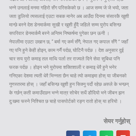
भन्ने उनलाई मनमा गहिरो सँग परिसकेको छ । आज सम्म जे जे भयो, जता
जता डुलियो त्यसलाई एउटा सबक मानेर अब आउँदा दिनमा संसारकै खुशी
मान्छे बस्ने देश डेनमार्कमा सुखी र खुशी हुँदै जहिले सम्म युरोप बसिन्छ
सपरिवार डेनमार्कमै बस्ने अन्तिम निष्कर्षमा पुगेका छन ऊनी ।
नेपालीमा एउटा उखान छ, “ बर्मा गए कर्म सँगै, नेपाल गए कपाल सँगै ” जहाँ
गए पनि हुने केही होइन, काम गर्नै पर्दछ, घोटिनै पर्दछ । देश अनुसार दुई
चार सय युरो कमाइ तल माथि पर्ला तर राज्यले दिने सेवा सुबिधा पनि
फरक पर्दछ । होइन भने युरोपमा शक्तिशाली र कमाइ धेरै हुने भनेर
गनिएका देशमा त्यती धेरै भिन्नता छैन चाहे त्यो कमाइमा होस् या जीबनको
गुणस्तरमा होस् । जहाँ बसिन्छ खुशी हुन सिक्नु पर्दो रहेछ अरुले के भन्छन्
के गर्छन् कती कमाउँदछन भन्ने मात्र सोचेर सधैं डौदियो भने जीबन झन
दु:खमा फस्ने निश्चित छ चाहे पासपोर्टको रङ्ग रातो होस् या हरियो ।
सेयर गर्नुहोस्