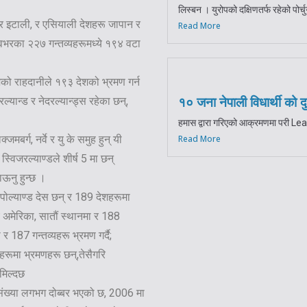
लिस्बन । युरोपको दक्षिणतर्फ रहेको पोर
नी र इटाली, र एसियाली देशहरू जापान र
Read More
्वभरका २२७ गन्तव्यहरूमध्ये १९४ वटा
ेशको राहदानीले १९३ देशको भ्रमण गर्न
्यान्ड र नेदरल्यान्ड्स रहेका छन्,
१० जना नेपाली विधार्थी को
हमास द्वारा गरिएको आक्रमणमा परी Lea
मबर्ग, नर्वे र यु के समुह हुन् यी
Read More
 स्विजरल्याण्डले शीर्ष 5 मा छन्
ाऊनु हुन्छ ।
 र पोल्याण्ड देस छन् र 189 देशहरूमा
ज्य अमेरिका, सातौं स्थानमा र 188
 र 187 गन्तव्यहरू भ्रमण गर्दै;
हरूमा भ्रमणहरू छन्,तेसैगरि
मिल्दछ
त संख्या लगभग दोब्बर भएको छ, 2006 मा