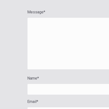
Message
*
Name
*
Email
*