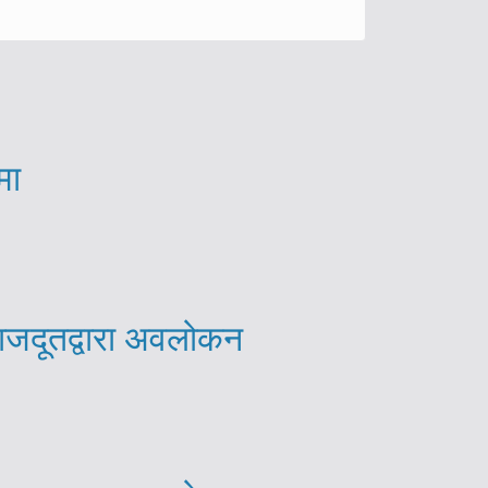
मा
राजदूतद्वारा अवलोकन