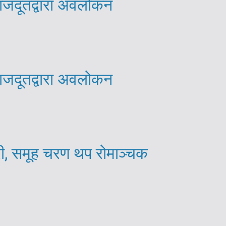
राजदूतद्वारा अवलोकन
राजदूतद्वारा अवलोकन
री, समूह चरण थप रोमाञ्चक