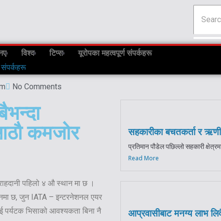
नए
विश्व
टिप्स
यूरोपका महत्वपूर्ण संपर्कहरू
 संपर्कहरू
pm
No Comments
बैभन्दा
 आठौ कमजोर
सहकारीका बचतकर्ता र ऋणी
प्रतिमान पौडेल पछिल्लो सहकारी क्षेत्रमा
Read More
ो राहदानी पहिलो ४ औ स्थान मा छ ।
स्थानमा छ, जुन IATA – इन्टरनेशनल एयर
ाई पर्यटक भिसाको आवश्यकता बिना नै
आप्रवासीबाट मनग्य लाभ लिदैँ