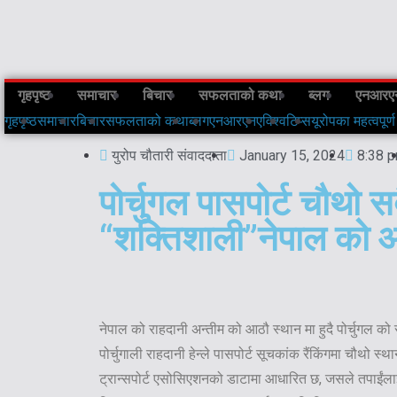
गृहपृष्ठ
समाचार
बिचार
सफलताको कथा
ब्लग
एनआरए
गृहपृष्ठ
समाचार
बिचार
सफलताको कथा
ब्लग
एनआरएनए
विश्व
टिप्स
यूरोपका महत्वपूर्ण
युरोप चौतारी संवाददाता
January 15, 2024
8:38 
पोर्चुगल पासपोर्ट चौथो स
“शक्तिशाली”नेपाल को
नेपाल को राहदानी अन्तीम को आठौ स्थान मा हुदै पोर्चुगल क
पोर्चुगाली राहदानी हेन्ले पासपोर्ट सूचकांक रैंकिंगमा चौथो 
ट्रान्सपोर्ट एसोसिएशनको डाटामा आधारित छ, जसले तपाईंल