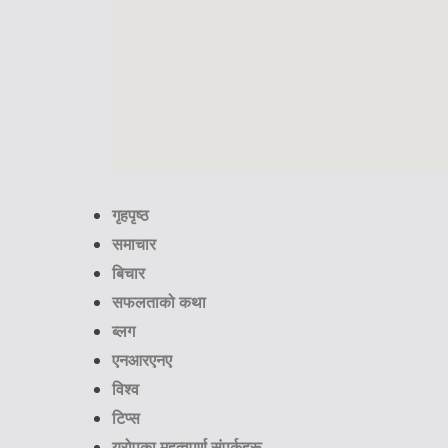
गृहपृष्ठ
समाचार
बिचार
सफलताको कथा
ब्लग
एनआरएनए
विश्व
टिप्स
यूरोपका महत्वपूर्ण संपर्कहरू