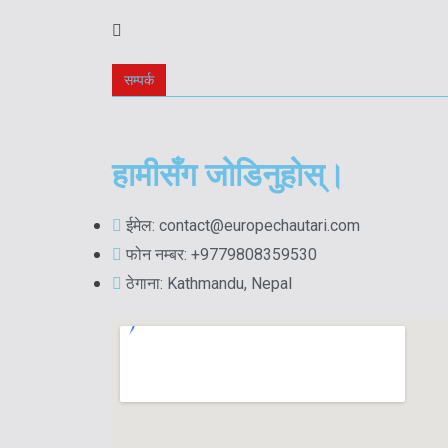
सम्पर्क
हामीसँग जोडिनुहोस्।
ईमेल: contact@europechautari.com
फोन नम्बर: +9779808359530
ठेगाना: Kathmandu, Nepal