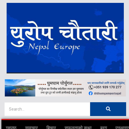
गृहपृष्ठ
समाचार
बिचार
सफलताको कथा
ब्लग
एनआरए