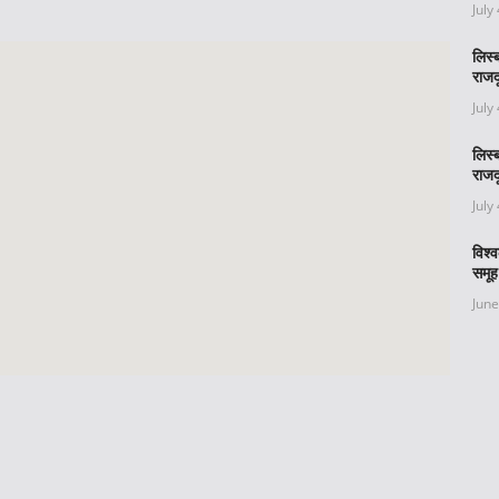
July
लिस्
राजद
July
लिस्
राजद
July
विश्
समूह
June