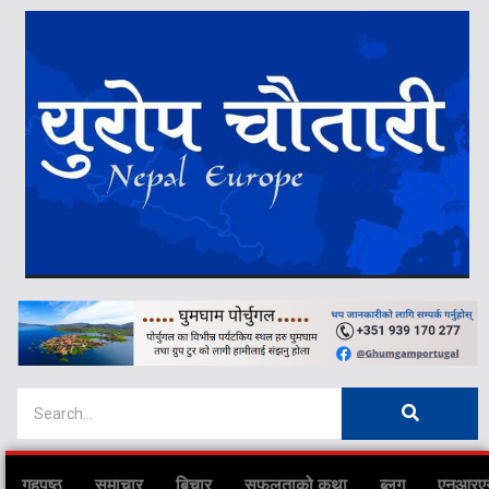
गृहपृष्ठ
समाचार
बिचार
सफलताको कथा
ब्लग
एनआरए