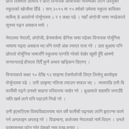
छोरी विशेषता आचार्य र छोरा विनायक आचार्यको भविष्यका लागि उपयुक्त
स्कुलको खोजीमा हिँडे । सन् २०१५ मा १५ वर्षको उमेरमा स्कुला बासिका
मार्केस् डे अल्लोर्ना पोर्चुगलमा ८ र ९ कक्षा पढे । यहाँ अंग्रेजी भाषा नपढेकाले
सुरुमा पढ्न असहज भयो ।
नेपालमा नेपाली, अंग्रेजी, डेनमार्कमा डेनिस भाषा पढेका विनायक पोर्चुगिस
भाषामा पढ्दा असहज भए पनि राम्रै अंक ल्याएर पास गरे । उता बुआमा पनि
छोराले पोर्चुगिस भाषासँगै स्कुलमा प्रगति गरेको देखेर खुसी हुँदै आफ्नो
सन्तानलाई हौसला दिदैँ कुनै अभाव खड्किन दिएनन् ।
विनायकले कक्षा १० देखि १२ साइन्स टेक्नोलोजी लिएर लिसेयु कामोइस
पोर्चुगलमा पढे । उनी उत्कृष्ट नतिजा ल्याउन सफल भए । त्यसपछि उनी बि
फार्मेसी पढ्ने उनको चाहना परिवारमा जाहेर गरे । बुआमाले सहमति जनाउँदै
जति खर्च लागे पनि पढाउने निधो गरे ।
उनी इएसटिएस विश्वविद्यालयमा चार वर्षे फार्मेसी पढ्नका लागि इन्र्टान्स फार्म
गर्न अनलाइन अप्लाइ गरे । विडम्बना, कलेजमा नेपालको नामै थिएन । उनले
प्रशासनमा फोन गरेर देशको नाम राख्न लगाए ।