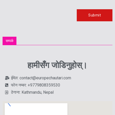
सम्पर्क
हामीसँग जोडिनुहोस्।
ईमेल: contact@europechautari.com
फोन नम्बर: +9779808359530
ठेगाना: Kathmandu, Nepal