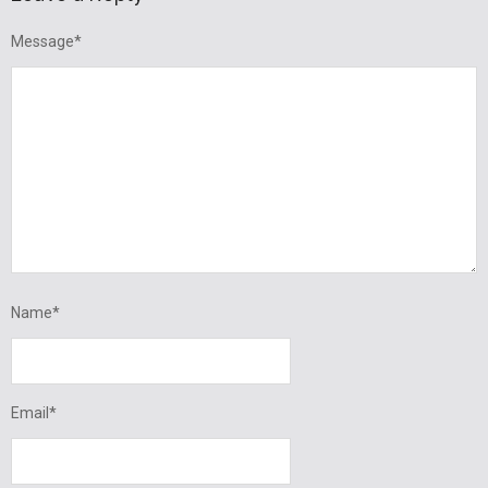
Message
*
Name
*
Email
*