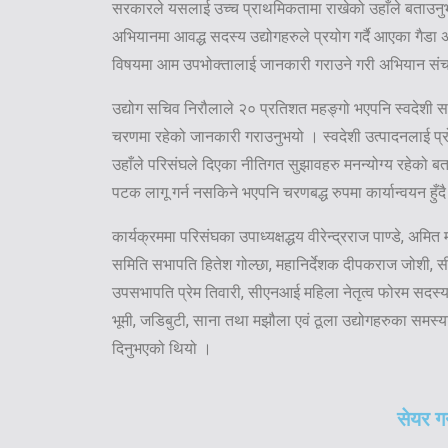
सरकारले यसलाई उच्च प्राथमिकतामा राखेको उहाँले बताउनुभ
अभियानमा आवद्ध सदस्य उद्योगहरुले प्रयोग गर्दै आएका गैडा
विषयमा आम उपभोक्तालाई जानकारी गराउने गरी अभियान संचाल
उद्योग सचिव निरौलाले २० प्रतिशत महङ्गो भएपनि स्वदेशी सामान
चरणमा रहेको जानकारी गराउनुभयो । स्वदेशी उत्पादनलाई प्रोत
उहाँले परिसंघले दिएका नीतिगत सुझावहरु मनन्योग्य रहेको ब
पटक लागू गर्न नसकिने भएपनि चरणबद्ध रुपमा कार्यान्वयन हुँद
कार्यक्रममा परिसंघका उपाध्यक्षद्धय वीरेन्द्रराज पाण्डे, अमित 
समिति सभापति हितेश गोल्छा, महानिर्देशक दीपकराज जोशी, 
उपसभापति प्रेम तिवारी, सीएनआई महिला नेतृत्व फोरम सदस्य
भूमी, जडिबुटी, साना तथा मझौला एवं ठूला उद्योगहरुका समस्
दिनुभएको थियो ।
सेयर गर्