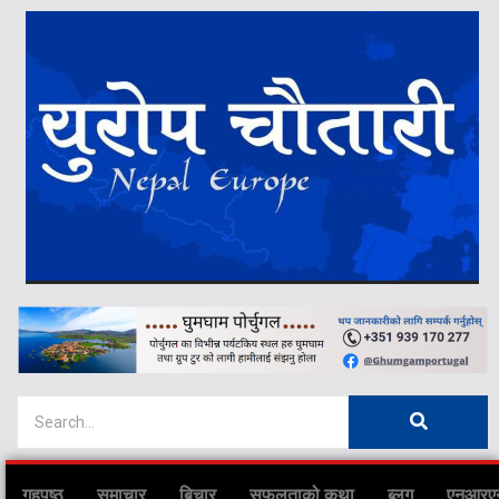
गृहपृष्ठ
समाचार
बिचार
सफलताको कथा
ब्लग
एनआरए