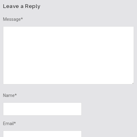
Leave a Reply
Message
*
Name
*
Email
*