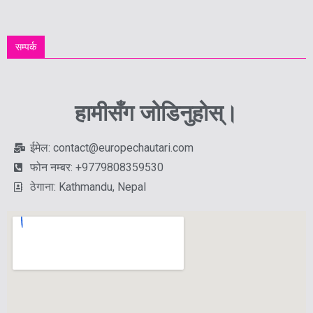
सम्पर्क
हामीसँग जोडिनुहोस्।
ईमेल: contact@europechautari.com
फोन नम्बर: +9779808359530
ठेगाना: Kathmandu, Nepal