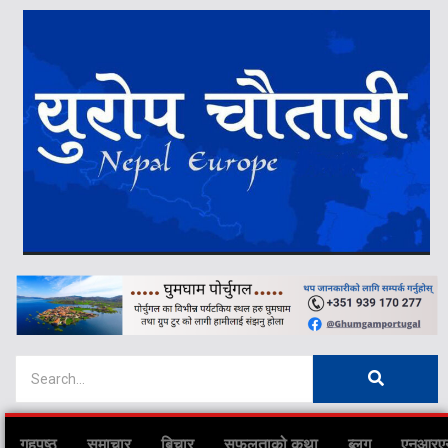
गृहपृष्ठ
समाचार
बिचार
सफलताको कथा
ब्लग
एनआरए