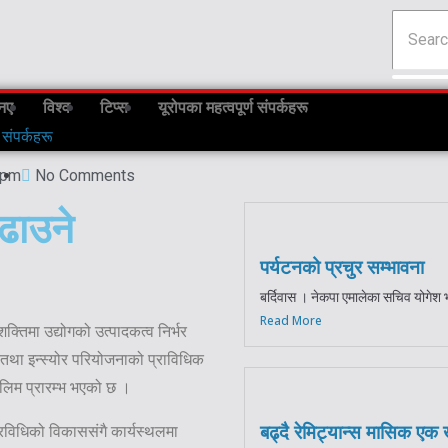
नए
विश्व
टिप्स
यूरोपका महत्वपूर्ण संपर्कहरू
 संपर्कहरू
 pm
No Comments
बढाउने
पर्यटनको प्रचुर सम्भावना
बर्दिवास । नेकपा एमालेका सचिव योगेश भ
Read More
शक्तिमा उद्योगको उत्पादकत्व निर्भर
तथा इन्स्योर परियोजनाको प्राविधिक
तालिम प्रारम्भ भएको छ ।
बढ्दै रेमिट्यान्स मासिक एक ख
रविधिको विकाससंगै कार्यस्थलमा