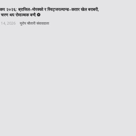
वकप २०२६: ब्राजिल–मोरक्को र स्विट्जरल्यान्ड–कतार खेल बराबरी,
 चरण थप रोमाञ्चक बन्दै ⚽️
 14, 2026
युरोप चौतारी संवाददाता