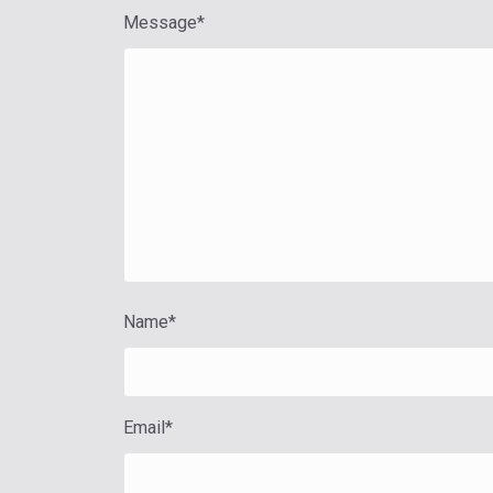
Message
*
Name
*
Email
*