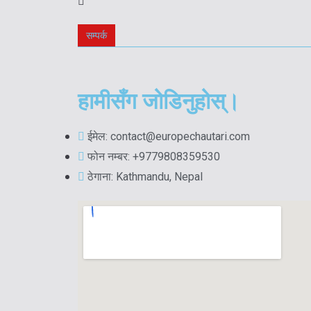
सम्पर्क
हामीसँग जोडिनुहोस्।
ईमेल: contact@europechautari.com
फोन नम्बर: +9779808359530
ठेगाना: Kathmandu, Nepal