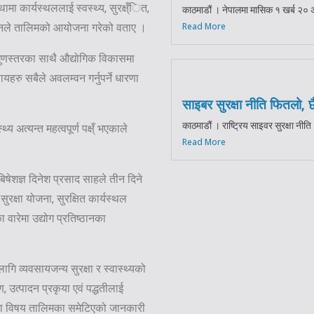
ा कार्यस्थललाई स्वस्थ्य, सुरक्ष्ँित,
काठमाडौं । नेपालमा मासिक १ खर्ब २० अर्ब 
Read More
ंगठनले तालिमको आयोजना गरेको वताए ।
को गुणस्तरका साथै औद्योगिक विकासमा
हरु सबैले अवलम्वन गर्नुपर्ने धारणा
साइबर सुरक्षा नीति फितलो, छ
काठमाडौं । राष्ट्रिय साइवर सुरक्षा नी
 अत्यन्त महत्वपूर्ण पक्ष्ँ भएकाले
Read More
बिषेशज्ञ दिनेश प्रसाद साहले तीन दिने
ुरक्षा योजना, सुरक्षित कार्यस्थल
वारेमा उद्योग प्रतिष्ठानका
ि व्यवसायजन्य सुरक्षा र स्वास्थ्यको
, उत्पादन प्रकृया एवं पद्धतीलाई
िका विषय तालिमका समेटिएको जानकारी