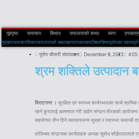
गृहपृष्ठ
समाचार
बिचार
सफलताको कथा
ब्लग
एनआरए
गृहपृष्ठ
समाचार
बिचार
सफलताको कथा
ब्लग
एनआरएनए
विश्व
टिप्स
यूरोपका महत्वपूर्ण
युरोप चौतारी संवाददाता
December 8, 2023
4:05
श्रम शक्तिले उत्पादान 
विराटनगर ।
सुरक्षित एवं स्वस्थ्य कार्यस्थलका साथै श्रमिक 
रहने कुरालाई आत्मसात गरी उद्योग संगठन मोरङको आयोजना 
सहयोगमा तीन दिने व्यवसायजन्य सुरक्षा र स्वास्थ्य सम्वन्धी 
तालिममा संगठनका कार्यवाहक अध्यक्ष सुवोध कोईरालालाले प्