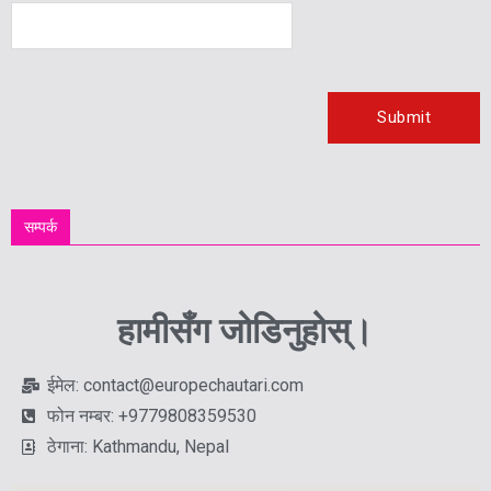
सम्पर्क
हामीसँग जोडिनुहोस्।
ईमेल: contact@europechautari.com
फोन नम्बर: +9779808359530
ठेगाना: Kathmandu, Nepal