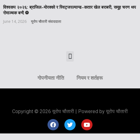
विश्वकप २०२६: ब्राजिल–मोरक्को र स्विट्जरल्यान्ड–कतार खेल बराबरी, समूह चरण थप
रोमाञ्चक बन्दै ⚽️
June 14, 2026
युरोप चौतारी संवाददाता
गोपनीयता नीति
नियम र शर्तहरू
Copyright © 2026 यूरोप चौतारी | Powered by यूरोप चौतारी