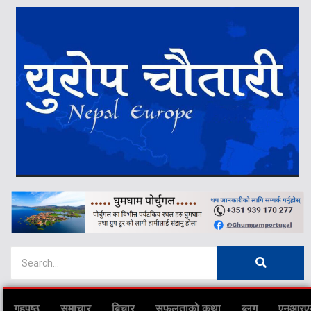
गृहपृष्ठ
समाचार
बिचार
सफलताको कथा
ब्लग
एनआरए