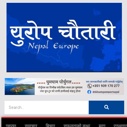
गृहपृष्ठ
समाचार
बिचार
सफलताको कथा
ब्लग
एनआरए